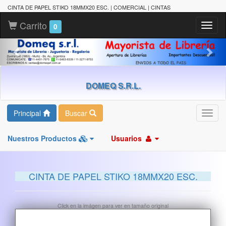
CINTA DE PAPEL STIKO 18MMX20 ESC. | COMERCIAL | CINTAS
Carrito
Toggl
0
naviga
DOMEQ S.R.L.
Principal
Buscar
Toggl
navig
Nuestros Productos
Usuarios
CINTA DE PAPEL STIKO 18MMX20 ESC.
Click en la imágen para ver en tamaño original