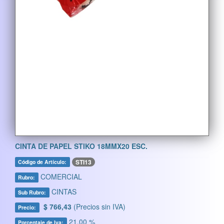
CINTA DE PAPEL STIKO 18MMX20 ESC.
STI13
Código de Artículo:
COMERCIAL
Rubro:
CINTAS
Sub Rubro:
$ 766,43
(Precios sin IVA)
Precio:
21,00 %
Porcentaje de Iva: