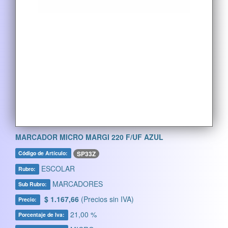
MARCADOR MICRO MARGI 220 F/UF AZUL
SP33Z
Código de Artículo:
ESCOLAR
Rubro:
MARCADORES
Sub Rubro:
$ 1.167,66
(Precios sin IVA)
Precio:
21,00 %
Porcentaje de Iva: