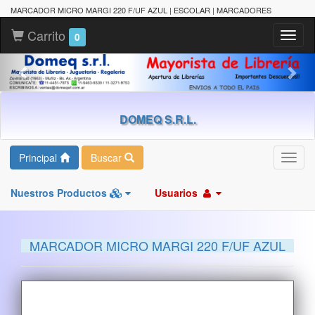
MARCADOR MICRO MARGI 220 F/UF AZUL | ESCOLAR | MARCADORES
Carrito
Toggl
0
naviga
DOMEQ S.R.L.
Principal
Buscar
Toggl
navig
Nuestros Productos
Usuarios
MARCADOR MICRO MARGI 220 F/UF AZUL