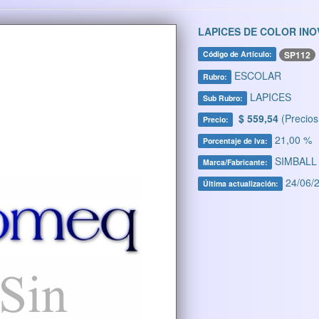
LAPICES DE COLOR IN
SP112
Código de Artículo:
ESCOLAR
Rubro:
LAPICES
Sub Rubro:
$ 559,54
(Precios
Precio:
21,00 %
Porcentaje de Iva:
SIMBALL
Marca/Fabricante:
24/06/2
Última actualización: