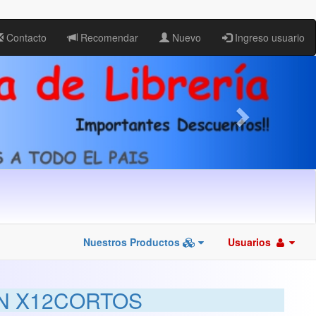
Contacto
Recomendar
Nuevo
Ingreso usuario
Nuestros Productos
Usuarios
ON X12CORTOS