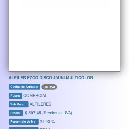
ALFILER EZCO DISCO 40UNI.MULTICOLOR
SKR58
Código de Artículo:
COMERCIAL
Rubro:
ALFILERES
Sub Rubro:
$ 597,45
(Precios sin IVA)
Precio:
21,00 %
Porcentaje de Iva: