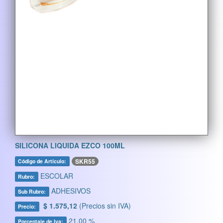
SILICONA LIQUIDA EZCO 100ML
SKR55
Código de Artículo:
ESCOLAR
Rubro:
ADHESIVOS
Sub Rubro:
$ 1.575,12
(Precios sin IVA)
Precio:
21,00 %
Porcentaje de Iva: