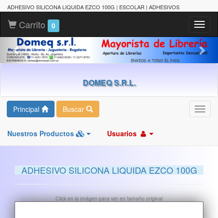
ADHESIVO SILICONA LIQUIDA EZCO 100G | ESCOLAR | ADHESIVOS
Carrito
Toggl
0
naviga
DOMEQ S.R.L.
Principal
Buscar
Toggl
navig
Nuestros Productos
Usuarios
ADHESIVO SILICONA LIQUIDA EZCO 100G
Click en la imágen para ver en tamaño original