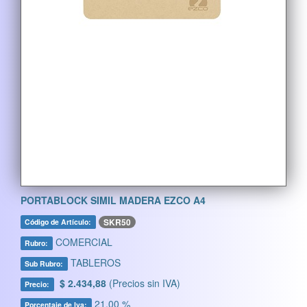
PORTABLOCK SIMIL MADERA EZCO A4
SKR50
Código de Artículo:
COMERCIAL
Rubro:
TABLEROS
Sub Rubro:
$ 2.434,88
(Precios sin IVA)
Precio:
21,00 %
Porcentaje de Iva: