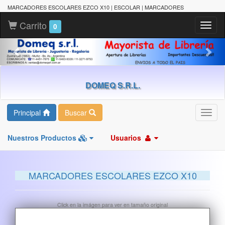
MARCADORES ESCOLARES EZCO X10 | ESCOLAR | MARCADORES
Carrito
Toggl
0
naviga
DOMEQ S.R.L.
Principal
Buscar
Toggl
navig
Nuestros Productos
Usuarios
MARCADORES ESCOLARES EZCO X10
Click en la imágen para ver en tamaño original