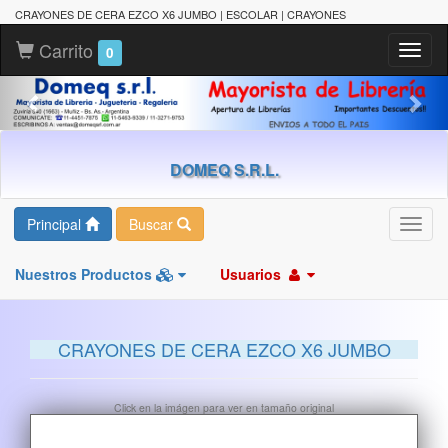
CRAYONES DE CERA EZCO X6 JUMBO | ESCOLAR | CRAYONES
Carrito
Toggl
0
naviga
DOMEQ S.R.L.
Principal
Buscar
Toggl
navig
Nuestros Productos
Usuarios
CRAYONES DE CERA EZCO X6 JUMBO
Click en la imágen para ver en tamaño original