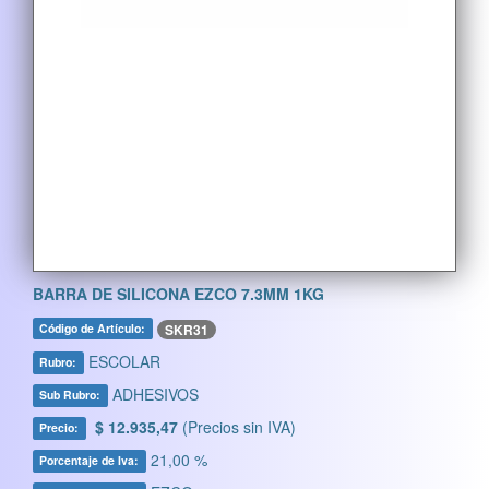
BARRA DE SILICONA EZCO 7.3MM 1KG
SKR31
Código de Artículo:
ESCOLAR
Rubro:
ADHESIVOS
Sub Rubro:
$ 12.935,47
(Precios sin IVA)
Precio:
21,00 %
Porcentaje de Iva: