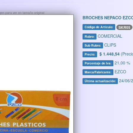
ágen para ver en tamaño original
BROCHES NEPACO EZCO
SKR05
Código de Artículo:
COMERCIAL
Rubro:
CLIPS
Sub Rubro:
$ 1.448,54
(Preci
Precio:
21,00 %
Porcentaje de Iva:
EZCO
Marca/Fabricante:
24/06/2
Última actualización: