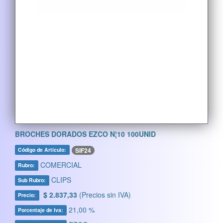
BROCHES DORADOS EZCO N¦10 100UNID
SIF24
Código de Artículo:
COMERCIAL
Rubro:
CLIPS
Sub Rubro:
$ 2.837,33
(Precios sin IVA)
Precio:
21,00 %
Porcentaje de Iva: