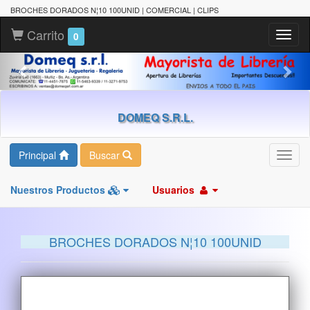
BROCHES DORADOS N¦10 100UNID | COMERCIAL | CLIPS
Carrito
Toggl
0
naviga
DOMEQ S.R.L.
Principal
Buscar
Toggl
navig
Nuestros Productos
Usuarios
BROCHES DORADOS N¦10 100UNID