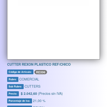
CUTTER REXON PLASTICO REF/CHICO
REX96
Código de Artículo:
COMERCIAL
Rubro:
CUTTERS
Sub Rubro:
$ 2.042,60
(Precios sin IVA)
Precio:
21,00 %
Porcentaje de Iva: