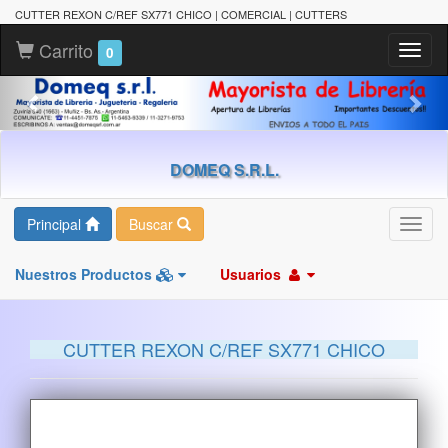
CUTTER REXON C/REF SX771 CHICO | COMERCIAL | CUTTERS
Carrito
Toggl
0
naviga
DOMEQ S.R.L.
Principal
Buscar
Toggl
navig
Nuestros Productos
Usuarios
CUTTER REXON C/REF SX771 CHICO