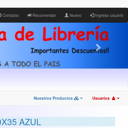
Contacto
Recomendar
Nuevo
Ingreso usuario
Nuestros Productos
Usuarios
0X35 AZUL