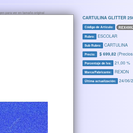
ágen para ver en tamaño original
CARTULINA GLITTER 25
REX499
Código de Artículo:
ESCOLAR
Rubro:
CARTULINA
Sub Rubro:
$ 699,82
(Precios
Precio:
21,00 %
Porcentaje de Iva:
REXON
Marca/Fabricante:
24/06/2
Última actualización: