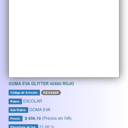
GOMA EVA GLITTER 40X60 ROJO
REX498R
Código de Artículo:
ESCOLAR
Rubro:
GOMA EVA
Sub Rubro:
$ 656,10
(Precios sin IVA)
Precio:
21,00 %
Porcentaje de Iva: