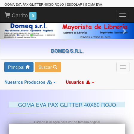
GOMA EVA PAX GLITTER 40X60 ROJO | ESCOLAR | GOMA EVA
Carrito
Toggl
0
naviga
DOMEQ S.R.L.
Principal
Buscar
Toggl
navig
Nuestros Productos
Usuarios
GOMA EVA PAX GLITTER 40X60 ROJO
Click en la imágen para ver en tamaño original