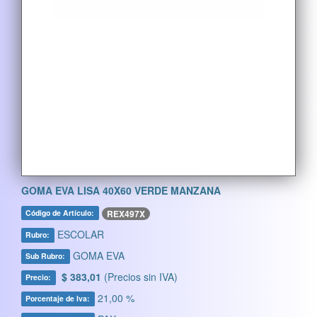
GOMA EVA LISA 40X60 VERDE MANZANA
REX497X
Código de Artículo:
ESCOLAR
Rubro:
GOMA EVA
Sub Rubro:
$ 383,01
(Precios sin IVA)
Precio:
21,00 %
Porcentaje de Iva: