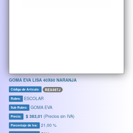
GOMA EVA LISA 40X60 NARANJA
REX497J
Código de Artículo:
ESCOLAR
Rubro:
GOMA EVA
Sub Rubro:
$ 383,01
(Precios sin IVA)
Precio:
21,00 %
Porcentaje de Iva: