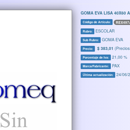
GOMA EVA LISA 40X60 
REX497
Código de Artículo:
ESCOLAR
Rubro:
GOMA EVA
Sub Rubro:
$ 383,01
(Precios
Precio:
21,00 %
Porcentaje de Iva:
PAX
Marca/Fabricante:
24/06/2
Última actualización: