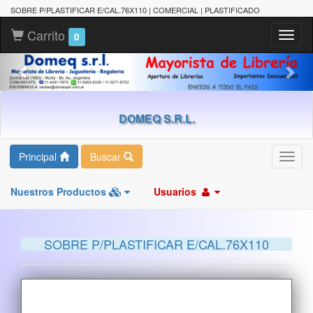
SOBRE P/PLASTIFICAR E/CAL.76X110 | COMERCIAL | PLASTIFICADO
Carrito
Toggl
0
naviga
DOMEQ S.R.L.
Principal
Buscar
Toggl
navig
Nuestros Productos
Usuarios
SOBRE P/PLASTIFICAR E/CAL.76X110