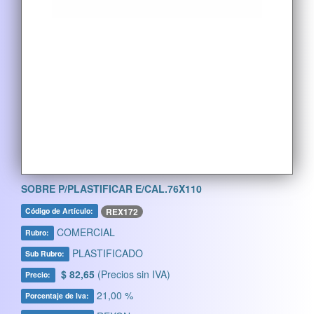
SOBRE P/PLASTIFICAR E/CAL.76X110
REX172
Código de Artículo:
COMERCIAL
Rubro:
PLASTIFICADO
Sub Rubro:
$ 82,65
(Precios sin IVA)
Precio:
21,00 %
Porcentaje de Iva: