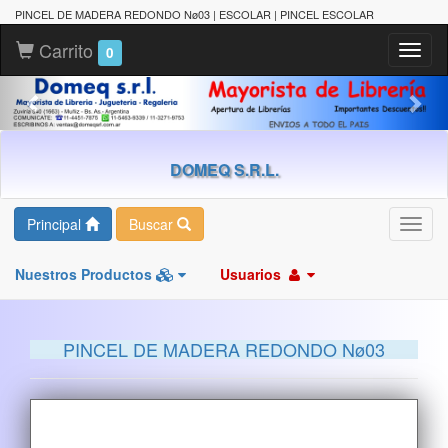
PINCEL DE MADERA REDONDO Nø03 | ESCOLAR | PINCEL ESCOLAR
Carrito
Toggl
0
naviga
DOMEQ S.R.L.
Principal
Buscar
Toggl
navig
Nuestros Productos
Usuarios
PINCEL DE MADERA REDONDO Nø03