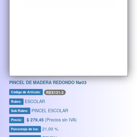
PINCEL DE MADERA REDONDO Nø03
REX131-3
Código de Artículo:
ESCOLAR
Rubro:
PINCEL ESCOLAR
Sub Rubro:
$ 279,45
(Precios sin IVA)
Precio:
21,00 %
Porcentaje de Iva: