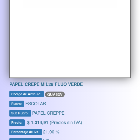
PAPEL CREPE MIL28 FLUO VERDE
QUA53V
Código de Artículo:
ESCOLAR
Rubro:
PAPEL CREPPE
Sub Rubro:
$ 1.314,91
(Precios sin IVA)
Precio:
21,00 %
Porcentaje de Iva: