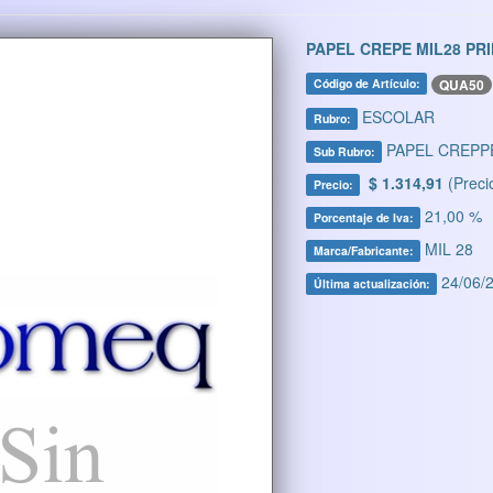
PAPEL CREPE MIL28 PRI
QUA50
Código de Artículo:
ESCOLAR
Rubro:
PAPEL CREPP
Sub Rubro:
$ 1.314,91
(Preci
Precio:
21,00 %
Porcentaje de Iva:
MIL 28
Marca/Fabricante:
24/06/2
Última actualización: