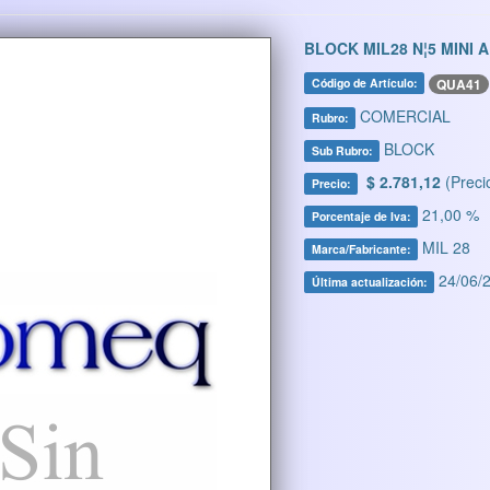
BLOCK MIL28 N¦5 MINI 
QUA41
Código de Artículo:
COMERCIAL
Rubro:
BLOCK
Sub Rubro:
$ 2.781,12
(Preci
Precio:
21,00 %
Porcentaje de Iva:
MIL 28
Marca/Fabricante:
24/06/2
Última actualización: