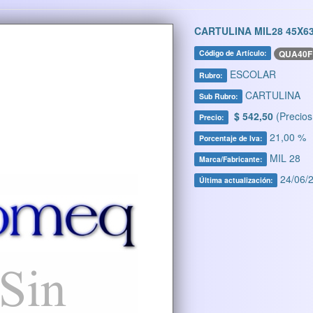
CARTULINA MIL28 45X6
QUA40F
Código de Artículo:
ESCOLAR
Rubro:
CARTULINA
Sub Rubro:
$ 542,50
(Precios
Precio:
21,00 %
Porcentaje de Iva:
MIL 28
Marca/Fabricante:
24/06/2
Última actualización: