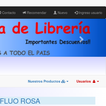
Contacto
Recomendar
Nuevo
Ingreso usuario
Nuestros Productos
Usuarios
 FLUO ROSA