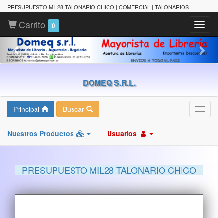
PRESUPUESTO MIL28 TALONARIO CHICO | COMERCIAL | TALONARIOS
Carrito
Toggl
0
naviga
DOMEQ S.R.L.
Principal
Buscar
Toggl
navig
Nuestros Productos
Usuarios
PRESUPUESTO MIL28 TALONARIO CHICO