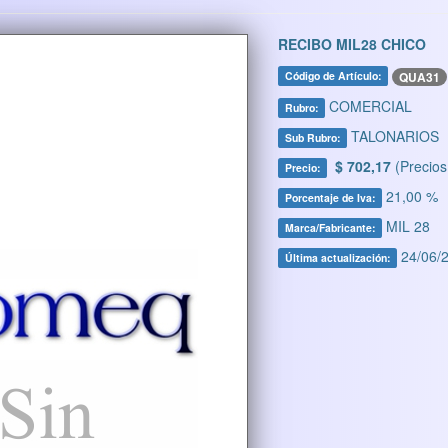
RECIBO MIL28 CHICO
QUA31
Código de Artículo:
COMERCIAL
Rubro:
TALONARIOS
Sub Rubro:
$ 702,17
(Precios
Precio:
21,00 %
Porcentaje de Iva:
MIL 28
Marca/Fabricante:
24/06/2
Última actualización: