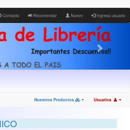
Contacto
Recomendar
Nuevo
Ingreso usuario
Nuestros Productos
Usuarios
HICO