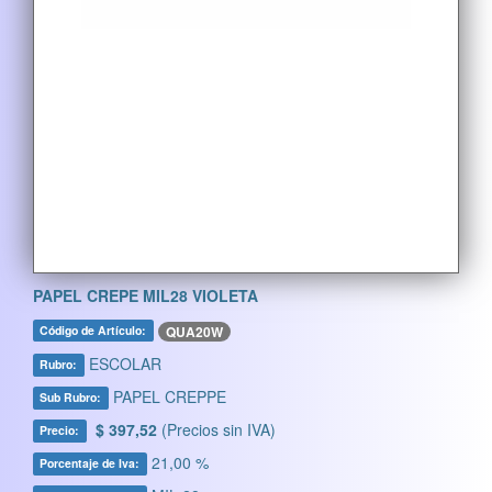
PAPEL CREPE MIL28 VIOLETA
QUA20W
Código de Artículo:
ESCOLAR
Rubro:
PAPEL CREPPE
Sub Rubro:
$ 397,52
(Precios sin IVA)
Precio:
21,00 %
Porcentaje de Iva: