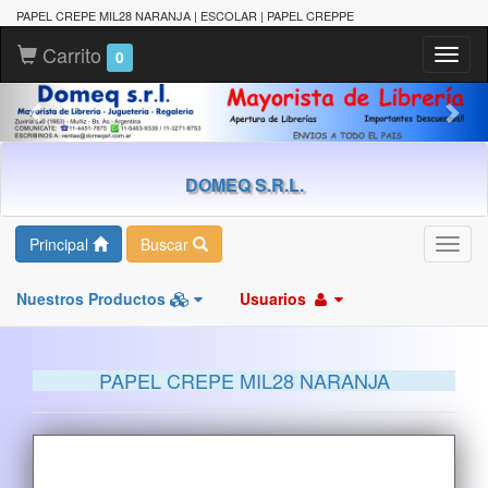
PAPEL CREPE MIL28 NARANJA | ESCOLAR | PAPEL CREPPE
Carrito
Toggl
0
naviga
DOMEQ S.R.L.
Principal
Buscar
Toggl
navig
Nuestros Productos
Usuarios
PAPEL CREPE MIL28 NARANJA