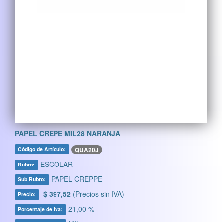
PAPEL CREPE MIL28 NARANJA
QUA20J
Código de Artículo:
ESCOLAR
Rubro:
PAPEL CREPPE
Sub Rubro:
$ 397,52
(Precios sin IVA)
Precio:
21,00 %
Porcentaje de Iva: