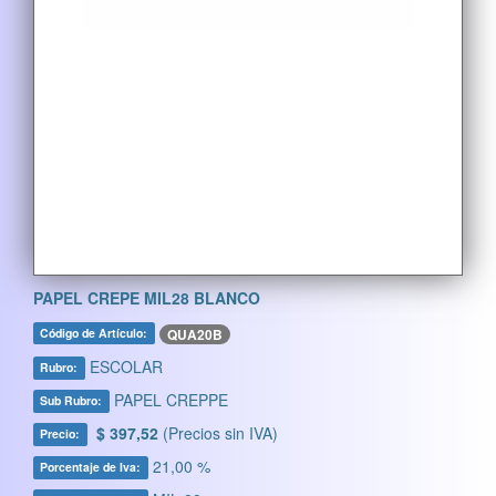
PAPEL CREPE MIL28 BLANCO
QUA20B
Código de Artículo:
ESCOLAR
Rubro:
PAPEL CREPPE
Sub Rubro:
$ 397,52
(Precios sin IVA)
Precio:
21,00 %
Porcentaje de Iva: