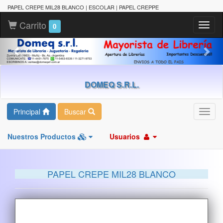
PAPEL CREPE MIL28 BLANCO | ESCOLAR | PAPEL CREPPE
Carrito
Toggl
0
naviga
DOMEQ S.R.L.
Principal
Buscar
Toggl
navig
Nuestros Productos
Usuarios
PAPEL CREPE MIL28 BLANCO