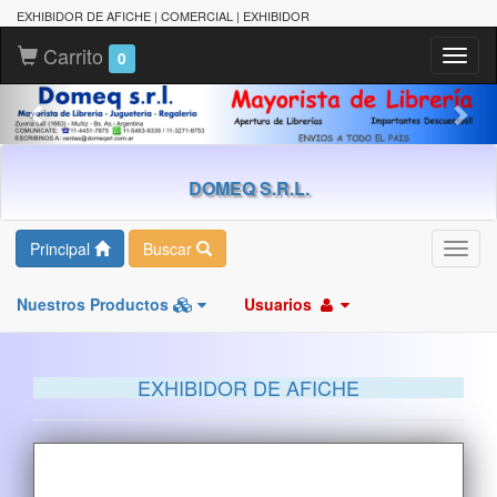
EXHIBIDOR DE AFICHE | COMERCIAL | EXHIBIDOR
Carrito
Toggl
0
naviga
DOMEQ S.R.L.
Principal
Buscar
Toggl
navig
Nuestros Productos
Usuarios
EXHIBIDOR DE AFICHE