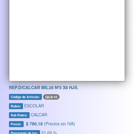
REP.D/CALCAR MIL28 Nº3 X8 HJS.
QUA10
Código de Artículo:
ESCOLAR
Rubro:
CALCAR
Sub Rubro:
$ 780,18
(Precios sin IVA)
Precio:
21,00 %
Porcentaje de Iva: