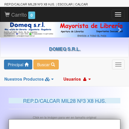
REP.D/CALCAR MIL28 Nº3 X8 HJS. | ESCOLAR | CALCAR
Carrito
Toggl
0
naviga
DOMEQ S.R.L.
Principal
Buscar
Toggl
navig
Nuestros Productos
Usuarios
REP.D/CALCAR MIL28 Nº3 X8 HJS.
Click en la imágen para ver en tamaño original