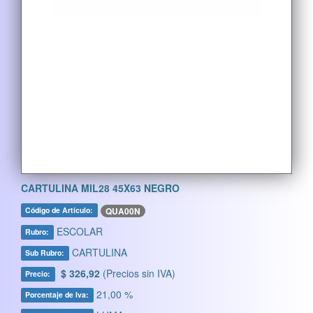
CARTULINA MIL28 45X63 NEGRO
QUA00N
Código de Artículo:
ESCOLAR
Rubro:
CARTULINA
Sub Rubro:
$ 326,92
(Precios sin IVA)
Precio:
21,00 %
Porcentaje de Iva: