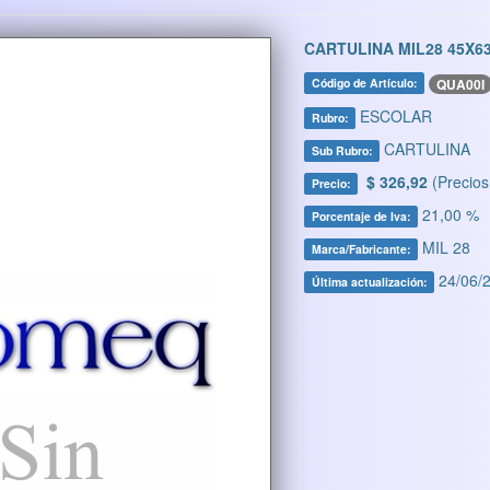
CARTULINA MIL28 45X6
QUA00I
Código de Artículo:
ESCOLAR
Rubro:
CARTULINA
Sub Rubro:
$ 326,92
(Precios
Precio:
21,00 %
Porcentaje de Iva:
MIL 28
Marca/Fabricante:
24/06/2
Última actualización: