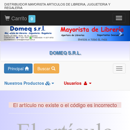
DISTRIBUIDOR MAYORISTA ARTICULOS DE LIBRERIA, JUGUETERIA Y
REGALERIA
Carrito
Toggl
0
naviga
DOMEQ S.R.L.
Principal
Buscar
Toggl
navig
Nuestros Productos
Usuarios
El artículo no existe o el código es incorrecto