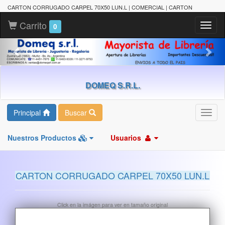
CARTON CORRUGADO CARPEL 70X50 LUN.L | COMERCIAL | CARTON
Carrito
Toggl
0
naviga
DOMEQ S.R.L.
Principal
Buscar
Toggl
navig
Nuestros Productos
Usuarios
CARTON CORRUGADO CARPEL 70X50 LUN.L
Click en la imágen para ver en tamaño original