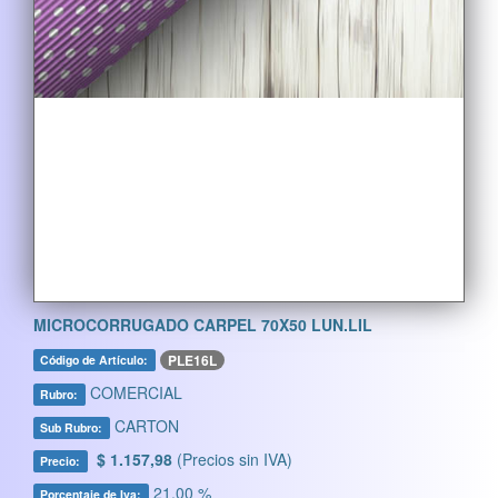
MICROCORRUGADO CARPEL 70X50 LUN.LIL
PLE16L
Código de Artículo:
COMERCIAL
Rubro:
CARTON
Sub Rubro:
$ 1.157,98
(Precios sin IVA)
Precio:
21,00 %
Porcentaje de Iva: