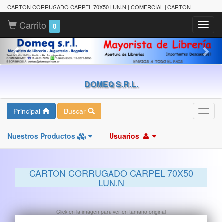
CARTON CORRUGADO CARPEL 70X50 LUN.N | COMERCIAL | CARTON
Carrito
Toggl
0
naviga
DOMEQ S.R.L.
Principal
Buscar
Toggl
navig
Nuestros Productos
Usuarios
CARTON CORRUGADO CARPEL 70X50
LUN.N
Click en la imágen para ver en tamaño original