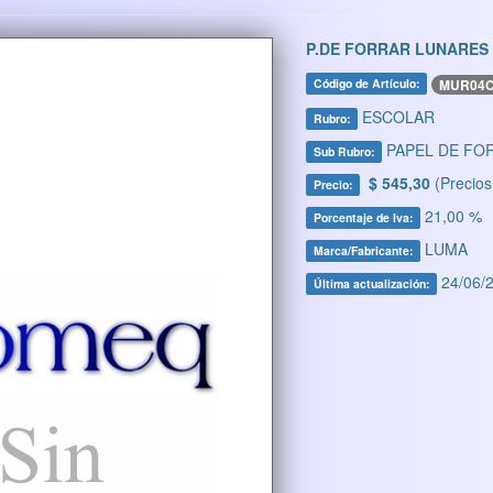
P.DE FORRAR LUNARES
MUR04
Código de Artículo:
ESCOLAR
Rubro:
PAPEL DE FO
Sub Rubro:
$ 545,30
(Precios
Precio:
21,00 %
Porcentaje de Iva:
LUMA
Marca/Fabricante:
24/06/2
Última actualización: