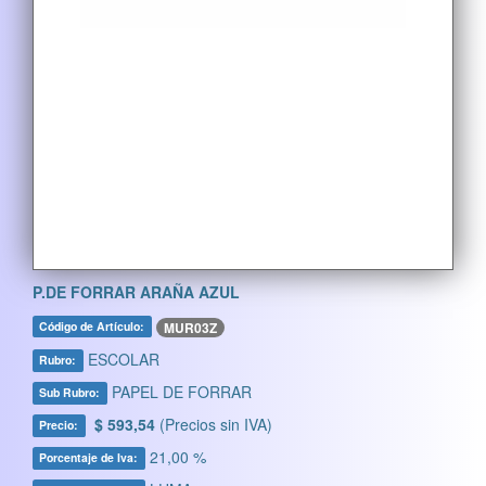
P.DE FORRAR ARAÑA AZUL
MUR03Z
Código de Artículo:
ESCOLAR
Rubro:
PAPEL DE FORRAR
Sub Rubro:
$ 593,54
(Precios sin IVA)
Precio:
21,00 %
Porcentaje de Iva: