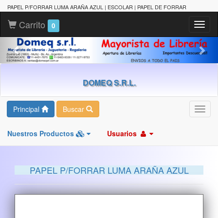
PAPEL P/FORRAR LUMA ARAÑA AZUL | ESCOLAR | PAPEL DE FORRAR
Carrito
Toggl
0
naviga
DOMEQ S.R.L.
Principal
Buscar
Toggl
navig
Nuestros Productos
Usuarios
PAPEL P/FORRAR LUMA ARAÑA AZUL