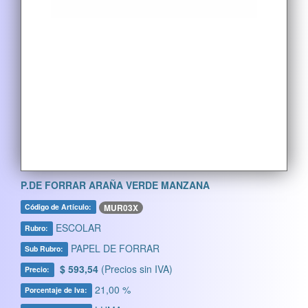
P.DE FORRAR ARAÑA VERDE MANZANA
MUR03X
Código de Artículo:
ESCOLAR
Rubro:
PAPEL DE FORRAR
Sub Rubro:
$ 593,54
(Precios sin IVA)
Precio:
21,00 %
Porcentaje de Iva: