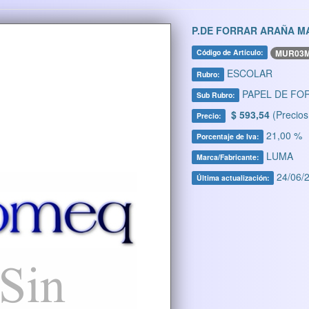
P.DE FORRAR ARAÑA 
MUR03
Código de Artículo:
ESCOLAR
Rubro:
PAPEL DE FO
Sub Rubro:
$ 593,54
(Precios
Precio:
21,00 %
Porcentaje de Iva:
LUMA
Marca/Fabricante:
24/06/2
Última actualización: