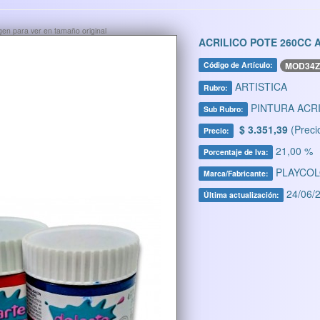
ágen para ver en tamaño original
ACRILICO POTE 260CC
MOD34
Código de Artículo:
ARTISTICA
Rubro:
PINTURA ACRI
Sub Rubro:
$ 3.351,39
(Preci
Precio:
21,00 %
Porcentaje de Iva:
PLAYCO
Marca/Fabricante:
24/06/2
Última actualización: