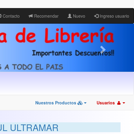
Contacto
Recomendar
Nuevo
Ingreso usuario
Nuestros Productos
Usuarios
UL ULTRAMAR