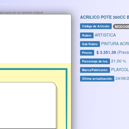
ágen para ver en tamaño original
ACRILICO POTE 260CC 
MOD34
Código de Artículo:
ARTISTICA
Rubro:
PINTURA ACRI
Sub Rubro:
$ 3.351,39
(Preci
Precio:
21,00 %
Porcentaje de Iva:
PLAYCO
Marca/Fabricante:
24/06/2
Última actualización: