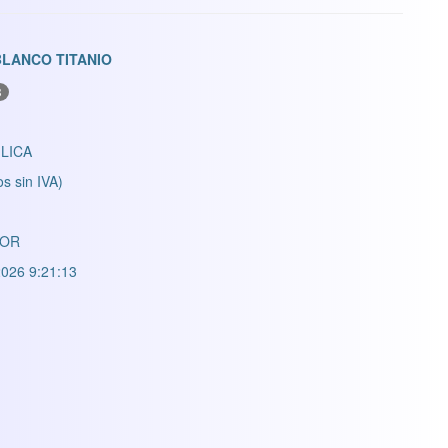
BLANCO TITANIO
B
LICA
os sin IVA)
LOR
026 9:21:13