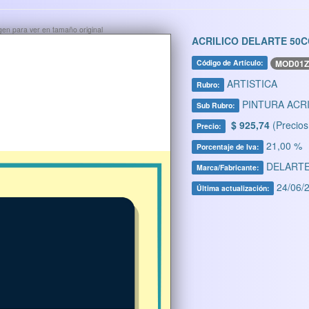
ágen para ver en tamaño original
ACRILICO DELARTE 50
MOD01Z
Código de Artículo:
ARTISTICA
Rubro:
PINTURA ACRI
Sub Rubro:
$ 925,74
(Precios
Precio:
21,00 %
Porcentaje de Iva:
DELART
Marca/Fabricante:
24/06/2
Última actualización: