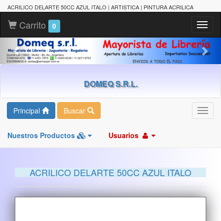
ACRILICO DELARTE 50CC AZUL ITALO | ARTISTICA | PINTURA ACRILICA
Carrito
Toggl
0
naviga
DOMEQ S.R.L.
Principal
Buscar
Toggl
navig
Nuestros Productos
Usuarios
ACRILICO DELARTE 50CC AZUL ITALO