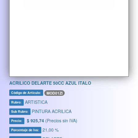
ACRILICO DELARTE 50CC AZUL ITALO
MOD01ZI
Código de Artículo:
ARTISTICA
Rubro:
PINTURA ACRILICA
Sub Rubro:
$ 925,74
(Precios sin IVA)
Precio:
21,00 %
Porcentaje de Iva: