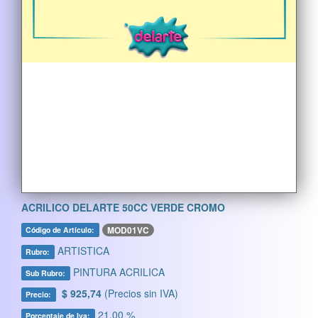
ACRILICO DELARTE 50CC VERDE CROMO
MOD01VC
Código de Artículo:
ARTISTICA
Rubro:
PINTURA ACRILICA
Sub Rubro:
$ 925,74
(Precios sin IVA)
Precio:
21,00 %
Porcentaje de Iva: