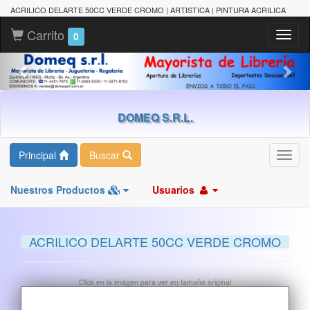
ACRILICO DELARTE 50CC VERDE CROMO | ARTISTICA | PINTURA ACRILICA
Carrito
Toggl
0
naviga
DOMEQ S.R.L.
Principal
Buscar
Toggl
navig
Nuestros Productos
Usuarios
ACRILICO DELARTE 50CC VERDE CROMO
Click en la imágen para ver en tamaño original