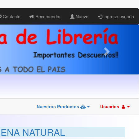
Contacto
Recomendar
Nuevo
Ingreso usuario
Nuestros Productos
Usuarios
IENA NATURAL