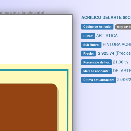
ágen para ver en tamaño original
ACRILICO DELARTE 50C
MOD01
Código de Artículo:
ARTISTICA
Rubro:
PINTURA ACRI
Sub Rubro:
$ 925,74
(Precios
Precio:
21,00 %
Porcentaje de Iva:
DELART
Marca/Fabricante:
24/06/2
Última actualización: