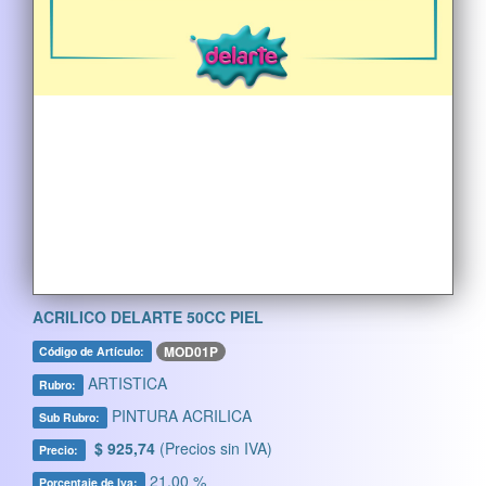
ACRILICO DELARTE 50CC PIEL
MOD01P
Código de Artículo:
ARTISTICA
Rubro:
PINTURA ACRILICA
Sub Rubro:
$ 925,74
(Precios sin IVA)
Precio:
21,00 %
Porcentaje de Iva: