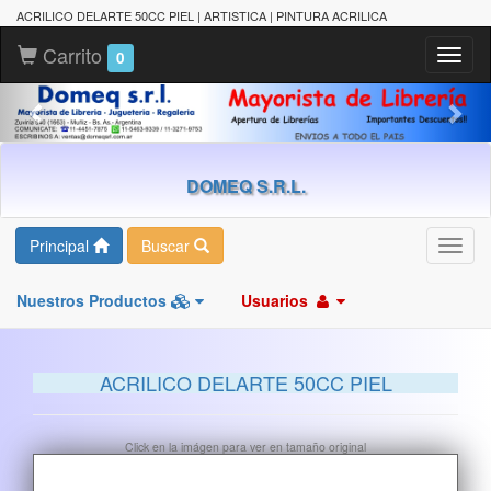
ACRILICO DELARTE 50CC PIEL | ARTISTICA | PINTURA ACRILICA
Carrito
Toggl
0
naviga
DOMEQ S.R.L.
Principal
Buscar
Toggl
navig
Nuestros Productos
Usuarios
ACRILICO DELARTE 50CC PIEL
Click en la imágen para ver en tamaño original