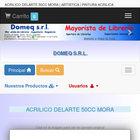
ACRILICO DELARTE 50CC MORA | ARTISTICA | PINTURA ACRILICA
Carrito
Toggl
0
naviga
DOMEQ S.R.L.
Principal
Buscar
Toggl
navig
Nuestros Productos
Usuarios
ACRILICO DELARTE 50CC MORA
Click en la imágen para ver en tamaño original