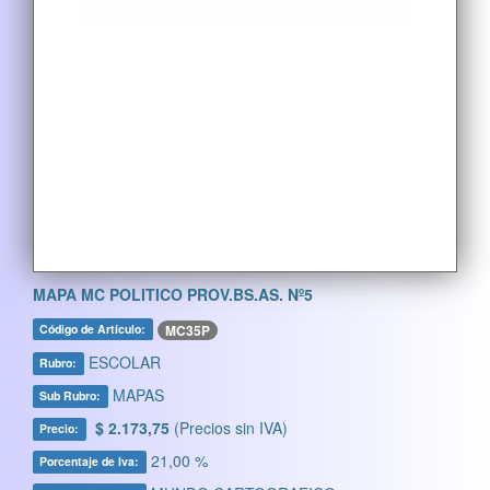
MAPA MC POLITICO PROV.BS.AS. Nº5
MC35P
Código de Artículo:
ESCOLAR
Rubro:
MAPAS
Sub Rubro:
$ 2.173,75
(Precios sin IVA)
Precio:
21,00 %
Porcentaje de Iva: