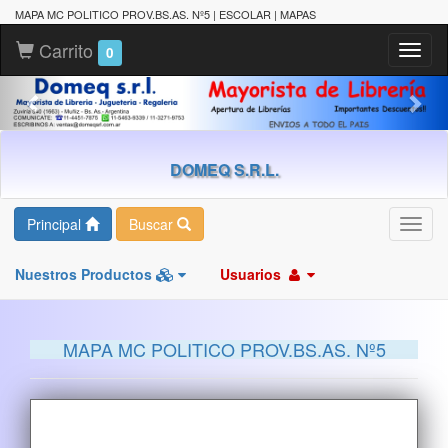
MAPA MC POLITICO PROV.BS.AS. Nº5 | ESCOLAR | MAPAS
Carrito
Toggl
0
naviga
DOMEQ S.R.L.
Principal
Buscar
Toggl
navig
Nuestros Productos
Usuarios
MAPA MC POLITICO PROV.BS.AS. Nº5