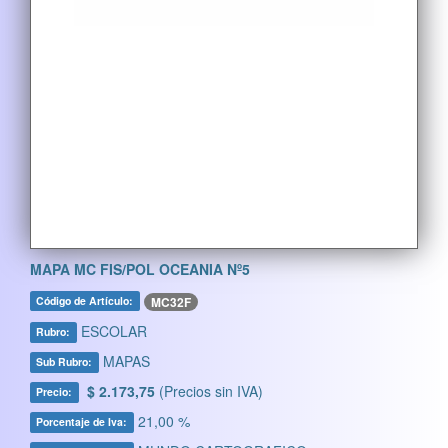
MAPA MC FIS/POL OCEANIA Nº5
MC32F
Código de Artículo:
ESCOLAR
Rubro:
MAPAS
Sub Rubro:
$ 2.173,75
(Precios sin IVA)
Precio:
21,00 %
Porcentaje de Iva: