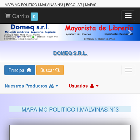
MAPA MC POLITICO I.MALVINAS Nº3 | ESCOLAR | MAPAS
Carrito
Toggl
0
naviga
DOMEQ S.R.L.
Principal
Buscar
Toggl
navig
Nuestros Productos
Usuarios
MAPA MC POLITICO I.MALVINAS Nº3