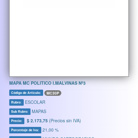
MAPA MC POLITICO I.MALVINAS Nº3
MC30P
Código de Artículo:
ESCOLAR
Rubro:
MAPAS
Sub Rubro:
$ 2.173,75
(Precios sin IVA)
Precio:
21,00 %
Porcentaje de Iva: